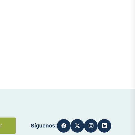
Síguenos:
r