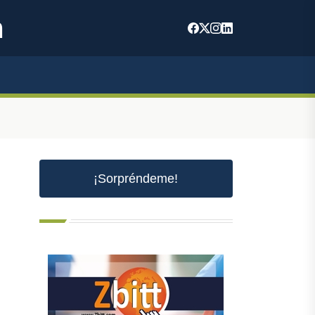
m
¡Sorpréndeme!