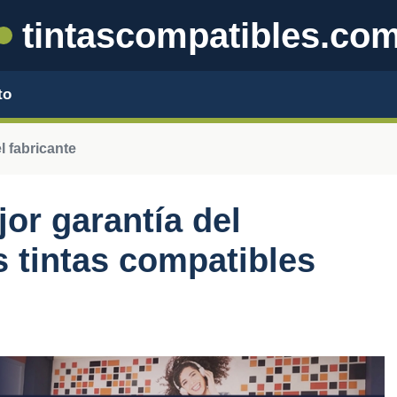
tintascompatibles.co
to
l fabricante
or garantía del
s tintas compatibles