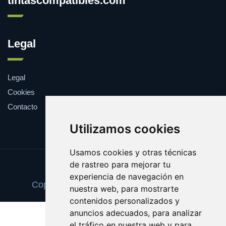
tintascompatibles.com
Legal
Legal
Cookies
Contacto
Utilizamos cookies
Usamos cookies y otras técnicas
de rastreo para mejorar tu
Update cookies preferences
experiencia de navegación en
Copyright © 2025 tintascompatibles.com
nuestra web, para mostrarte
contenidos personalizados y
anuncios adecuados, para analizar
el tráfico en nuestra web y para