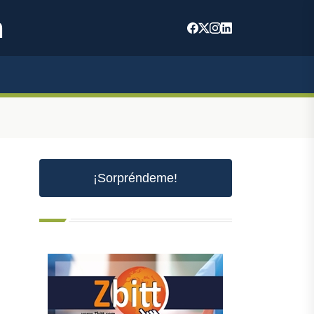
m
¡Sorpréndeme!