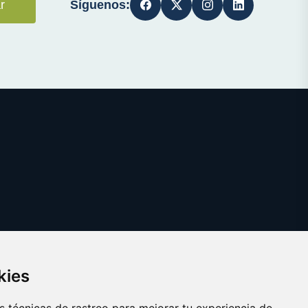
Síguenos:
r
kies