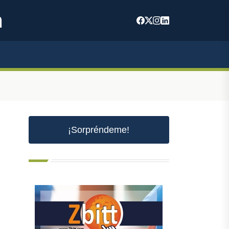
m
¡Sorpréndeme!