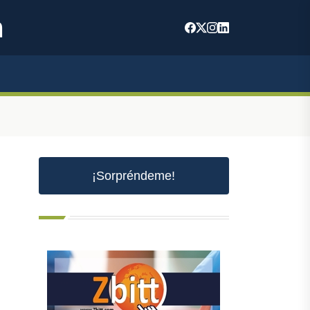
m
¡Sorpréndeme!